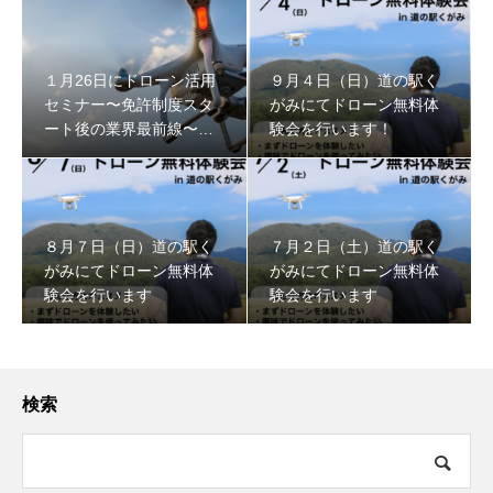
１月26日にドローン活用
９月４日（日）道の駅く
セミナー〜免許制度スタ
がみにてドローン無料体
ート後の業界最前線〜を
験会を行います！
開催します
８月７日（日）道の駅く
７月２日（土）道の駅く
がみにてドローン無料体
がみにてドローン無料体
験会を行います
験会を行います
検索